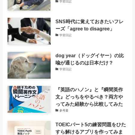
学習日記
SNS時代に覚えておきたいフレ
ーズ「agree to disagree」
学習日記
dog year（ドッグイヤー）の比
喩が通じるのは日本だけ？
学習日記
『英語のハノン』と『瞬間英作
文』どっちをやるべき？両方や
ってみた経験から比較してみた
参考書
TOEICパート5の練習問題をひた
すら解けるアプリを作ってみま