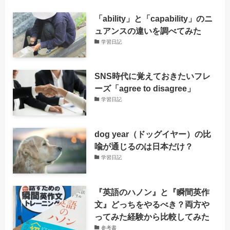
「ability」と「capability」のニ
ュアンスの違いを調べてみた
学習日記
SNS時代に覚えておきたいフレ
ーズ「agree to disagree」
学習日記
dog year（ドッグイヤー）の比
喩が通じるのは日本だけ？
学習日記
『英語のハノン』と『瞬間英作
文』どっちをやるべき？両方や
ってみた経験から比較してみた
参考書