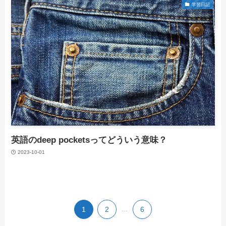
学習日記
英語のdeep pocketsってどういう意味？
2023-10-01
1
2
...
6