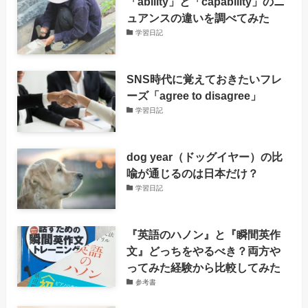
「ability」と「capability」のニ
ュアンスの違いを調べてみた
学習日記
SNS時代に覚えておきたいフレ
ーズ「agree to disagree」
学習日記
dog year（ドッグイヤー）の比
喩が通じるのは日本だけ？
学習日記
『英語のハノン』と『瞬間英作
文』どっちをやるべき？両方や
ってみた経験から比較してみた
参考書