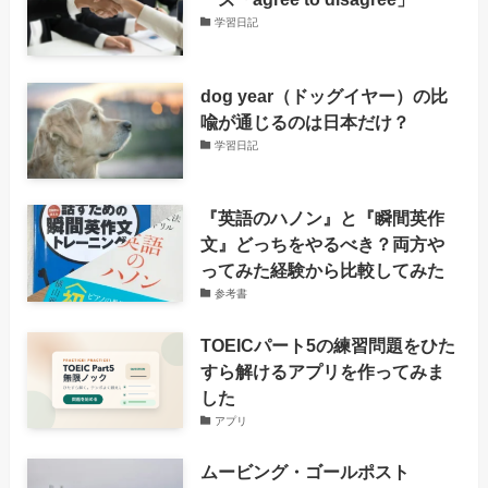
学習日記
dog year（ドッグイヤー）の比
喩が通じるのは日本だけ？
学習日記
『英語のハノン』と『瞬間英作
文』どっちをやるべき？両方や
ってみた経験から比較してみた
参考書
TOEICパート5の練習問題をひた
すら解けるアプリを作ってみま
した
アプリ
ムービング・ゴールポスト