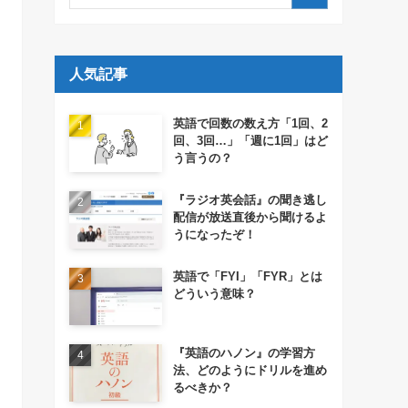
人気記事
英語で回数の数え方「1回、2
回、3回…」「週に1回」はど
う言うの？
『ラジオ英会話』の聞き逃し
配信が放送直後から聞けるよ
うになったぞ！
英語で「FYI」「FYR」とは
どういう意味？
『英語のハノン』の学習方
法、どのようにドリルを進め
るべきか？