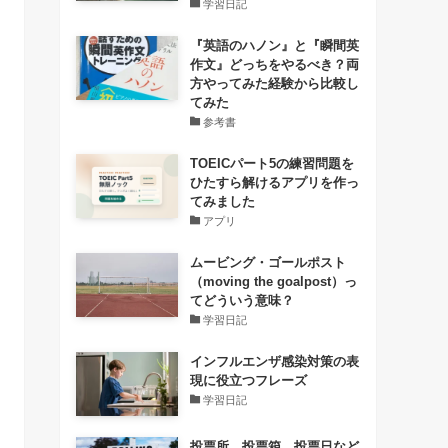
学習日記
『英語のハノン』と『瞬間英
作文』どっちをやるべき？両
方やってみた経験から比較し
てみた
参考書
TOEICパート5の練習問題を
ひたすら解けるアプリを作っ
てみました
アプリ
ムービング・ゴールポスト
（moving the goalpost）っ
てどういう意味？
学習日記
インフルエンザ感染対策の表
現に役立つフレーズ
学習日記
投票所、投票箱、投票日など