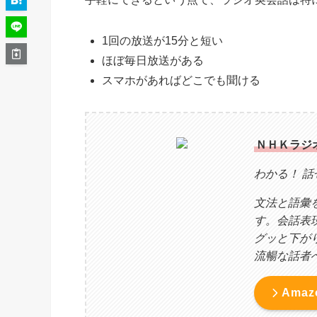
1回の放送が15分と短い
ほぼ毎日放送がある
スマホがあればどこでも聞ける
ＮＨＫラジオ
わかる！ 
文法と語彙
す。会話表
グッと下が
流暢な話者
Ama