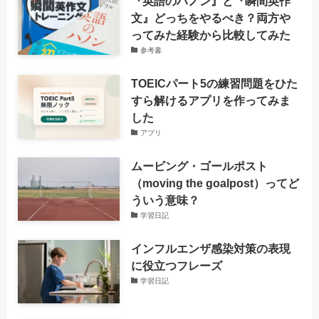
『英語のハノン』と『瞬間英作
文』どっちをやるべき？両方や
ってみた経験から比較してみた
参考書
TOEICパート5の練習問題をひた
すら解けるアプリを作ってみま
した
アプリ
ムービング・ゴールポスト
（moving the goalpost）ってど
ういう意味？
学習日記
インフルエンザ感染対策の表現
に役立つフレーズ
学習日記