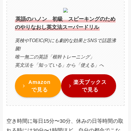
英語のハノン 初級 スピーキングのため
のやりなおし英文法スーパードリル
英検やTOEIC(R)にも劇的な効果とSNSで話題沸
騰!
唯一無二の英語「根幹トレーニング」
英文法を「知っている」から「使える」へ
Amazon
楽天ブックス
で見る
で見る
空き時間に毎日15分〜30分、休みの日等時間の取
れる時には30分〜1時間ほど、自分の都合でこな