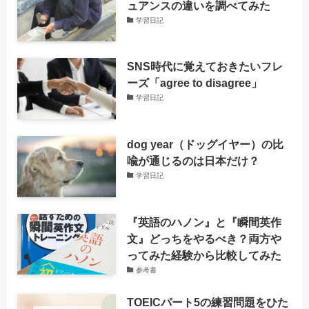
ュアンスの違いを調べてみた
学習日記
SNS時代に覚えておきたいフレ
ーズ「agree to disagree」
学習日記
dog year（ドッグイヤー）の比
喩が通じるのは日本だけ？
学習日記
『英語のハノン』と『瞬間英作
文』どっちをやるべき？両方や
ってみた経験から比較してみた
参考書
TOEICパート5の練習問題をひた