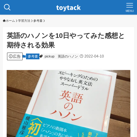
MENU
ホーム
学習方法
参考書
英語のハノンを10日やってみた感想と
期待される効果
広告
2022-04-10
参考書
pickup
英語のハノン