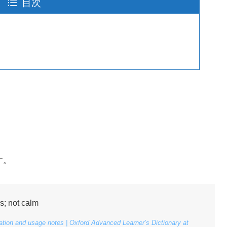
目次
す。
es; not calm
iation and usage notes | Oxford Advanced Learner’s Dictionary at