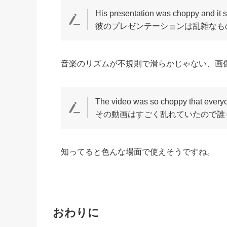
His presentation was choppy and it se
彼のプレゼンテーションは乱雑なも
音楽のリズムが不規則で滑らかじゃない、画
The video was so choppy that everyon
その動画はすごく乱れていたので誰
知ってると色んな場面で使えそうですね。
おわりに