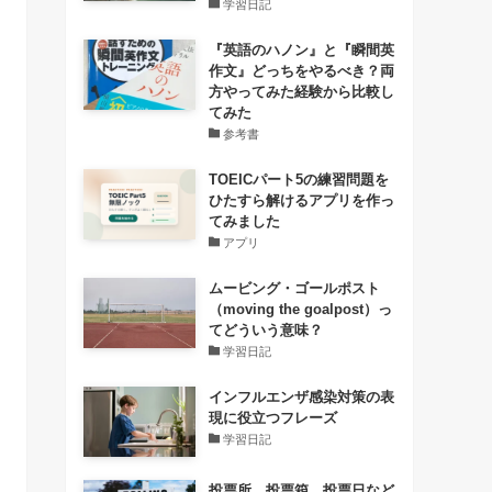
学習日記
『英語のハノン』と『瞬間英
作文』どっちをやるべき？両
方やってみた経験から比較し
てみた
参考書
TOEICパート5の練習問題を
ひたすら解けるアプリを作っ
てみました
アプリ
ムービング・ゴールポスト
（moving the goalpost）っ
てどういう意味？
学習日記
インフルエンザ感染対策の表
現に役立つフレーズ
学習日記
投票所、投票箱、投票日など