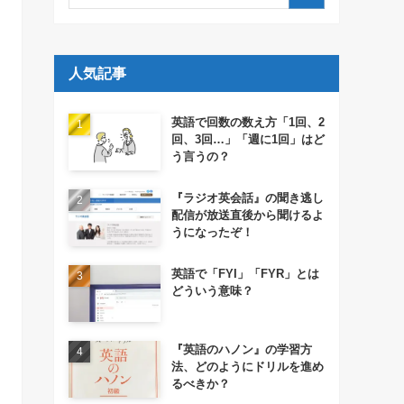
人気記事
英語で回数の数え方「1回、2
回、3回…」「週に1回」はど
う言うの？
『ラジオ英会話』の聞き逃し
配信が放送直後から聞けるよ
うになったぞ！
英語で「FYI」「FYR」とは
どういう意味？
『英語のハノン』の学習方
法、どのようにドリルを進め
るべきか？