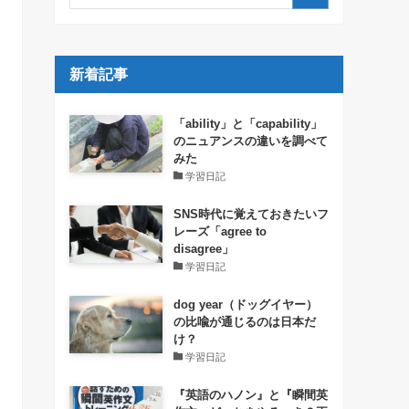
新着記事
「ability」と「capability」
のニュアンスの違いを調べて
みた
学習日記
SNS時代に覚えておきたいフ
レーズ「agree to
disagree」
学習日記
dog year（ドッグイヤー）
の比喩が通じるのは日本だ
け？
学習日記
『英語のハノン』と『瞬間英