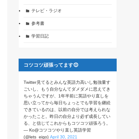
テレビ・ラジオ
参考書
学習日記
コツコツ頑張ってます😊
Twitter見てるとみんな英語力高いし勉強量す
ごいし、もう自分なんてダメダメに思えてき
ちゃうんですが、1年半前に英語やり直しを
思い立ってから毎日ちょっとでも学習を継続
できているのは、以前の自分では考えられな
かったこと。昨日の自分より必ず成長してい
る、と信じてこれからもコツコツ頑張ろう。
— Ko@コツコツやり直し英語学習
(@lets_eigo)
April 30, 2021