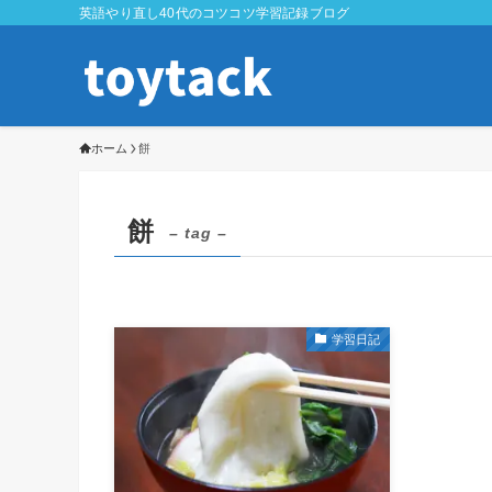
英語やり直し40代のコツコツ学習記録ブログ
ホーム
餅
餅
– tag –
学習日記