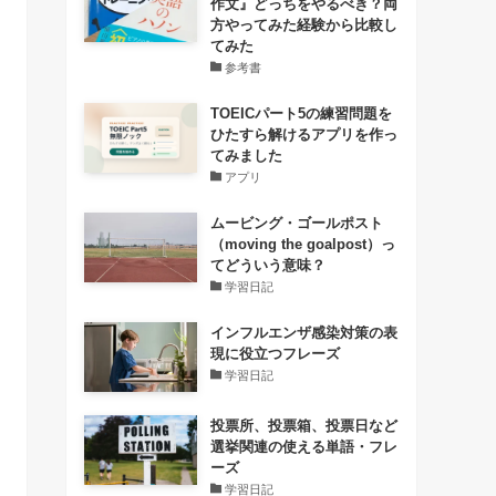
作文』どっちをやるべき？両
方やってみた経験から比較し
てみた
参考書
TOEICパート5の練習問題を
ひたすら解けるアプリを作っ
てみました
アプリ
ムービング・ゴールポスト
（moving the goalpost）っ
てどういう意味？
学習日記
インフルエンザ感染対策の表
現に役立つフレーズ
学習日記
投票所、投票箱、投票日など
選挙関連の使える単語・フレ
ーズ
学習日記